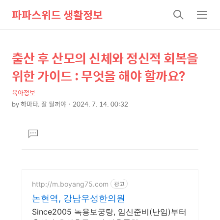
파파스위드 생활정보
검
메
색
뉴
출산 후 산모의 신체와 정신적 회복을
상
본
문
세
위한 가이드 : 무엇을 해야 할까요?
제
컨
목
육아정보
텐
by
하마타, 잘 될꺼야
2024. 7. 14. 00:32
츠
본
문
댓
글
달
기
http://m.boyang75.com
광고
논현역, 강남우성한의원
Since2005 녹용보궁탕, 임신준비(난임)부터