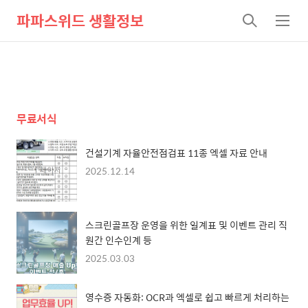
파파스위드 생활정보
검
메
색
뉴
무료서식
건설기계 자율안전점검표 11종 엑셀 자료 안내
2025.12.14
스크린골프장 운영을 위한 일계표 및 이벤트 관리 직
원간 인수인계 등
2025.03.03
영수증 자동화: OCR과 엑셀로 쉽고 빠르게 처리하는