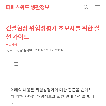
파파스위드 생활정보
검
메
색
뉴
건설현장 위험성평가 초보자를 위한 실
상
본
문
세
천 가이드
제
컨
목
무료서식
텐
by
하마타, 잘 될꺼야
2024. 12. 17. 23:02
츠
본
문
댓
글
달
기
아래의 내용은 위험성평가에 대한 접근을 쉽게하
기 위한 간단한 개념정도으 실천 안내 가이드 입니
다.