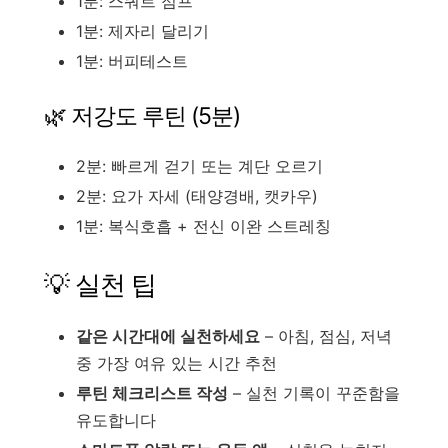
1분: 스쿼트 점프
1분: 제자리 달리기
1분: 버피테스트
🌿 저강도 루틴 (5분)
2분: 빠르게 걷기 또는 계단 오르기
2분: 요가 자세 (태양경배, 캣카우)
1분: 복식호흡 + 전신 이완 스트레칭
💡 실천 팁
같은 시간대에 실천하세요
– 아침, 점심, 저녁
중 가장 여유 있는 시간 추천
루틴 체크리스트 작성
– 실천 기록이 꾸준함을
유도합니다