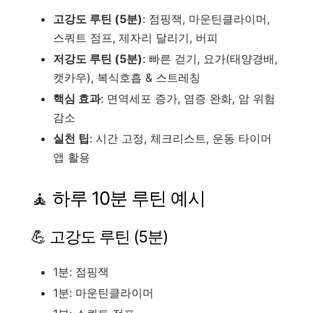
고강도 루틴 (5분)
: 점핑잭, 마운틴클라이머,
스쿼트 점프, 제자리 달리기, 버피
저강도 루틴 (5분)
: 빠른 걷기, 요가(태양경배,
캣카우), 복식호흡 & 스트레칭
핵심 효과
: 면역세포 증가, 염증 완화, 암 위험
감소
실천 팁
: 시간 고정, 체크리스트, 운동 타이머
앱 활용
🧘 하루 10분 루틴 예시
💪 고강도 루틴 (5분)
1분: 점핑잭
1분: 마운틴클라이머