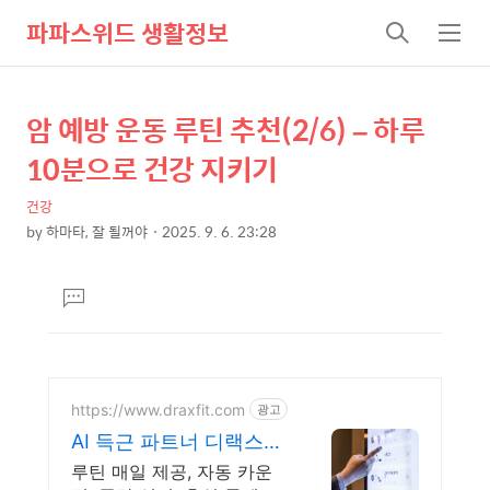
파파스위드 생활정보
검
메
색
뉴
암 예방 운동 루틴 추천(2/6) – 하루
상
본
문
세
10분으로 건강 지키기
제
컨
목
건강
텐
by
하마타, 잘 될꺼야
2025. 9. 6. 23:28
츠
본
문
댓
글
달
기
https://www.draxfit.com
광고
AI 득근 파트너 디랙스핏
로그인하면 루틴이 딱!
루틴 매일 제공, 자동 카운