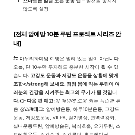
스마트폰 알람 또는 운동 앱
– 실천을 놓치지
않도록 설정
[전체 암예방 10분 루틴 프로젝트 시리즈 안
내]
🔚 마무리하며암 예방은 멀리 있는 일이 아닙니다.
오늘, 단 10분만 투자해도 충분한 시작이 될 수 있
습니다.
고강도 운동과 저강도 운동을 상황에 맞게
조합</strong해 보세요. 점점 몸에 익는 루틴이 여
러분의 건강을 지켜주는 최고의 무기가 될 것입니
다.
👉 다음 편 예고:
암 예방에 도움 되는 식습관 루
틴 정리!
#태그:
암예방운동, 하루10분운동, 고강도
운동, 저강도운동, VILPA, 걷기명상, 면역력강화,
실내운동루틴, 암예방습관, 복식호흡, 요가루틴, 스
트레칭운동, 건강습관, 건강루틴, 홈트레이닝