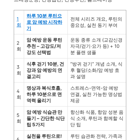
하루 10분 루틴으
1
전체 시리즈 개요, 루틴의
로 암 예방 시작하
회
중요성, 실천 동기 부여
기
암 예방 운동 루틴
운동 종류 소개 (교감신경
2
추천 – 고강도/저
자극/걷기·요가 등) + 10
회
강도 선택법
분 플랜 샘플
식후 걷기 10분, 건
“방귀 걷기” 개념 소개, 식
3
강과 암 예방의 연
후 혈당/소화/암 예방 효
회
결고리
과 설명
명상과 복식호흡,
스트레스-면역-암 예방
4
하루 10분으로 면
연결, 실천 가능한 명상법
회
역력 올리기
제공
암 예방 식습관 만
항산화 식품, 항암 성분 음
5
들기 – 간단한 식단
식 소개, 루틴과 함께할 식
회
팁 5가지
단 팁
실천을 루틴으로!
루틴 습관화 전략, 가족과
6