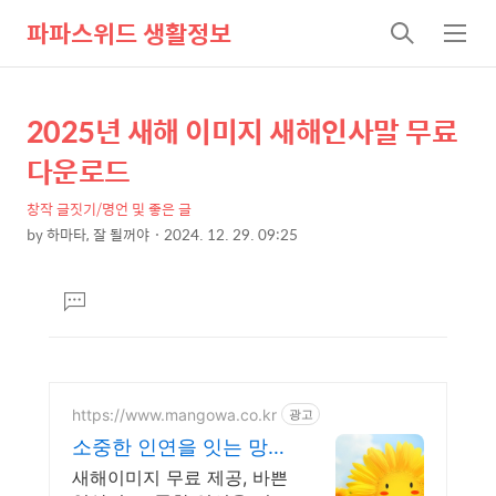
파파스위드 생활정보
검
메
색
뉴
2025년 새해 이미지 새해인사말 무료
상
본
문
세
다운로드
제
컨
목
창작 글짓기/명언 및 좋은 글
텐
by
하마타, 잘 될꺼야
2024. 12. 29. 09:25
츠
본
문
댓
글
달
기
https://www.mangowa.co.kr
광고
소중한 인연을 잇는 망고
와 안부인사 무료이미지
새해이미지 무료 제공, 바쁜