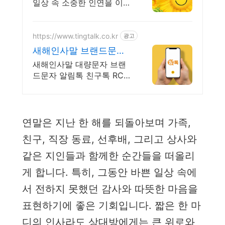
다운
일상 속 소중한 인연을 이어
가는 힘! 저작권 걱정없이
안부인사에 특화된 무료이
미지 다운로드, 간편하게 응
https://www.tingtalk.co.kr
광고
용가능!
새해인사말 브랜드문자
띵톡!
새해인사말 대량문자 브랜
드문자 알림톡 친구톡 RCS
문자 홍보문자 알림문자 공
지문자
연말은 지난 한 해를 되돌아보며 가족,
친구, 직장 동료, 선후배, 그리고 상사와
같은 지인들과 함께한 순간들을 떠올리
게 합니다. 특히, 그동안 바쁜 일상 속에
서 전하지 못했던 감사와 따뜻한 마음을
표현하기에 좋은 기회입니다. 짧은 한 마
디의 인사라도 상대방에게는 큰 위로와