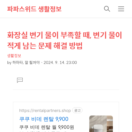
파파스위드 생활정보
검
메
색
뉴
화장실 변기 물이 부족할 때, 변기 물이
상
본
문
세
적게 남는 문제 해결 방법
제
컨
목
생활정보
텐
by
하마타, 잘 될꺼야
2024. 9. 14. 23:00
츠
본
문
댓
글
달
기
https://rentalpartners.shop
광고
쿠쿠 비데 렌탈 9,900
쿠쿠 비데 렌탈 월 9,900원