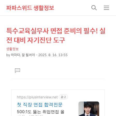
파파스위드 생활정보
검
메
색
뉴
특수교육실무사 면접 준비의 필수! 실
상
본
문
세
전 대비 자기진단 도구
제
컨
목
생활정보
텐
by
하마타, 잘 될꺼야
2025. 8. 16. 13:55
츠
본
문
댓
글
달
기
https://plusinterview.net
광고
첫 직장 면접 합격전문
500:1도 뚫는 취업면접 올