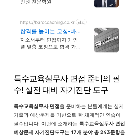
인원 전문학원
https://barocoaching.co.kr
광고
합격률 높이는 코칭-바로
코칭 1대1 합격 컨설팅
자소서부터 면접까지 개인
별 맞춤 코칭으로 합격 가능
성을 확실히 높입니다 전현
직 면접관 기준으로 합격 가
능성을 높이는 실전 맞춤 코
칭
특수교육실무사 면접 준비의 필
수! 실전 대비 자기진단 도구
특수교육실무사 면접
을 준비하는 분들에게는 실제
기출과 예상문제를 기반으로 한 체계적인 연습이
필수입니다. 이번에 소개하는
특수교육실무사 면접
예상문제 자기진단도구
는
17개 분야 총 243문항
을