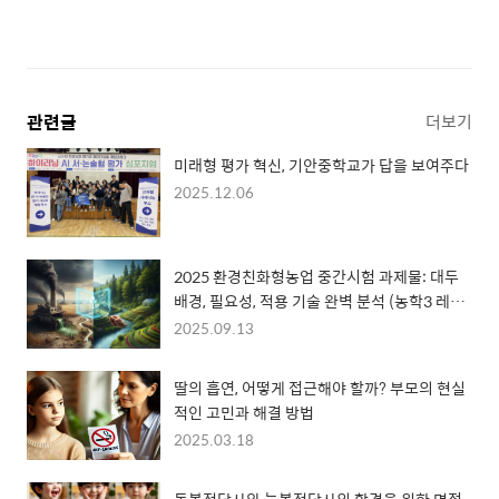
관련글
더보기
미래형 평가 혁신, 기안중학교가 답을 보여주다
2025.12.06
2025 환경친화형농업 중간시험 과제물: 대두
배경, 필요성, 적용 기술 완벽 분석 (농학3 레포
트 만점 공략)
2025.09.13
딸의 흡연, 어떻게 접근해야 할까? 부모의 현실
적인 고민과 해결 방법
2025.03.18
돌봄전담사와 늘봄전담사의 합격을 위한 면접