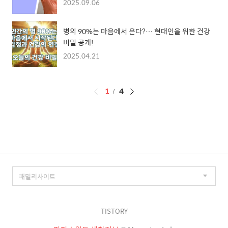
2025.09.06
병의 90%는 마음에서 온다?… 현대인을 위한 건강
비밀 공개!
2025.04.21
페
1
4
이
징
TISTORY